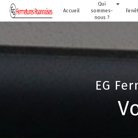
Panneau de gestion des cookies
Qui
Accueil
sommes-
Fenê
nous ?
EG Fer
Vo