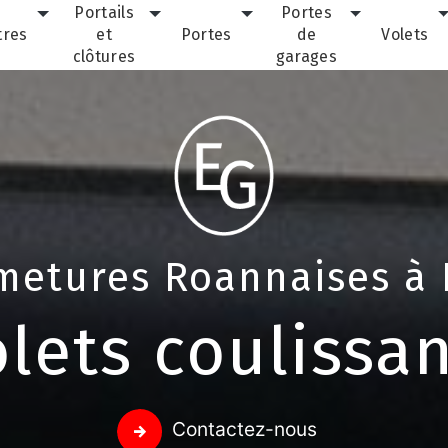
Portails
Portes
tres
et
Portes
de
Volets
clôtures
garages
metures Roannaises à 
lets coulissa
Contactez-nous