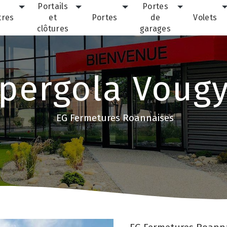
Portails
Portes
tres
et
Portes
de
Volets
clôtures
garages
pergola Voug
EG Fermetures Roannaises