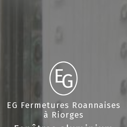
EG Fermetures Roannaises
à Riorges