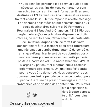
** Les données personnelles communiquées sont
nécessaires aux fins de vous contacter et sont
enregistrées dans un fichier informatisé. Elles sont
destinées à EG Fermetures Roannaises et ses sous-
traitants dans le seul but de répondre à votre message.
Les données collectées seront communiquées aux
seuls destinataires suivants: EG Fermetures
Roannaises 43 Rue André Chapelon, 42153 Riorges
egfermetures@orange.fr. Vous disposez de droits
d’accès, de rectification, d’effacement, de portabilité,
de limitation, d’opposition, de retrait de votre
consentement à tout moment et du droit d’introduire
une réclamation auprès d’une autorité de contrôle,
ainsi que d’organiser le sort de vos données post-
mortem. Vous pouvez exercer ces droits par voie
postale à l'adresse 43 Rue André Chapelon, 42153
Riorges ou par courrier électronique à l'adresse
egfermetures@orange.fr. Un justificatif d'identité
pourra vous être demandé. Nous conservons vos
données pendant la période de prise de contact puis
pendant la durée de prescription légale aux fins
probatoires et de gestion des contentieux. Vous avez
le droit de vous inscrire sur la liste d'opposition au
démarchage téléphonique, disponible à cette adresse:
Bloctel.gouv.fr
. Consultez le site cnil.fr pour plus
d’informations sur vos droits.
Ce site utilise des cookies et