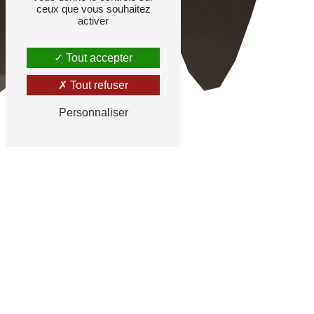
ceux que vous souhaitez
activer
Tout accepter
Tout refuser
Personnaliser
Une protection maximale
avec un garde-corps
Évitez un accident domestique avec EG
Fermetures Roannaises à Riorges
Les garde-corps Cetal se distinguent par leur
robustesse
et leur fiabilité
incontestables
. Non
seulement ils garantissent une
sécurité