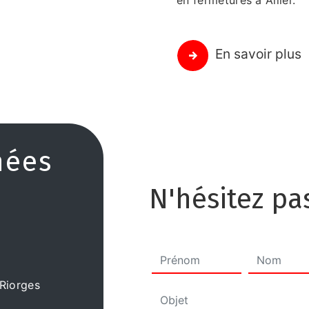
en fermetures à Allier.
En savoir plus
nées
N'hésitez pa
Riorges