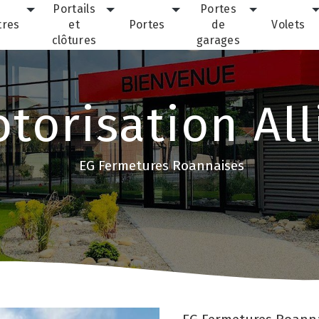
Portails
Portes
tres
et
Portes
de
Volets
clôtures
garages
torisation All
EG Fermetures Roannaises